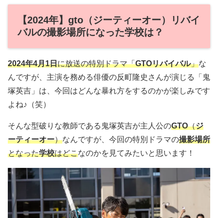
【2024年】gto（ジーティーオー）リバイ
バルの撮影場所になった学校は？
2024年4月1日
に放送の特別ドラマ「
GTOリバイバル
」
な
んですが、主演を務める俳優の反町隆史さんが演じる「鬼
塚英吉」は、今回はどんな暴れ方をするのかが楽しみです
よね♪（笑）
そんな型破りな教師である鬼塚英吉が主人公の
GTO
（
ジ
ーティーオー
）
なんですが、今回の特別ドラマの
撮影場所
となった
学校
はどこ
なのかを見てみたいと思います！