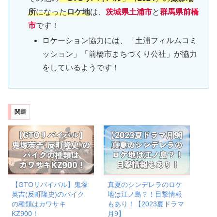
所
になった
ロケ地
は、
茨城県土浦市
と
群馬県前橋
市
です！
ロケーション協力には、「土浦フィルムコミ
ッション」「前橋市まちづくり公社」が協力
をしているようです！
関連
【GTOリバイバル】鬼塚
真夏のシンデレラのロケ
英吉(反町隆史)のバイク
地は江ノ島？！目撃情報
の種類はカワサキ
もあり！【2023夏ドラマ
KZ900！
月9】