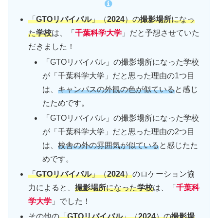
「
GTOリバイバル
」（
2024
）の
撮影場所
になっ
た
学校
は、「
千葉科学大学
」だと予想させていた
だきました！
「GTOリバイバル」の撮影場所になった学校
が「千葉科学大学」だと思った理由の1つ目
は、
キャンパスの外観の色が似ている
と感じ
たためです。
「GTOリバイバル」の撮影場所になった学校
が「千葉科学大学」だと思った理由の2つ目
は、
校舎の外の雰囲気が似ている
と感じたた
めです。
「
GTOリバイバル
」（
2024
）
のロケーション協
力によると、
撮影場所
になった
学校
は、「
千葉科
学大学
」でした！
その他の
「
GTOリバイバル
」（
2024
）の
撮影場