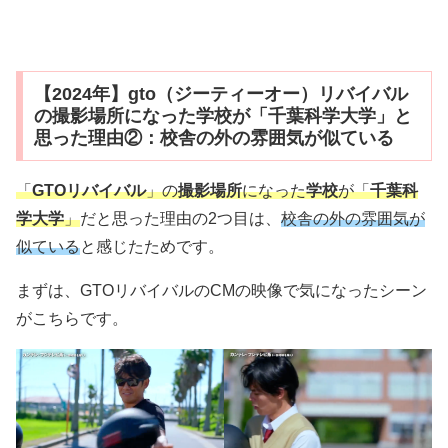
【2024年】gto（ジーティーオー）リバイバル
の撮影場所になった学校が「千葉科学大学」と
思った理由②：校舎の外の雰囲気が似ている
「
GTOリバイバル
」の
撮影場所
になった
学校
が「
千葉科
学大学
」
だと思った理由の2つ目は、
校舎の外の雰囲気が
似ている
と感じたためです。
まずは、GTOリバイバルのCMの映像で気になったシーン
がこちらです。