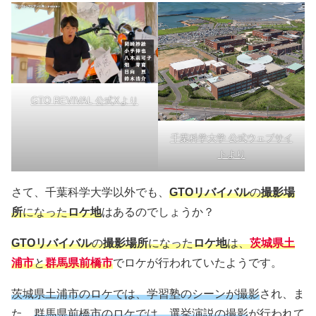
GTO REVIVAL 公式Xより
千葉科学大学 公式ウェブサイ
トより
さて、千葉科学大学以外でも、
GTOリバイバル
の
撮影場
所
になった
ロケ地
はあるのでしょうか？
GTOリバイバル
の
撮影場所
になった
ロケ地
は、
茨城県土
浦市
と
群馬県前橋市
でロケが行われていたようです。
茨城県土浦市のロケでは、学習塾のシーンが撮影
され、ま
た、
群馬県前橋市のロケでは、選挙演説の撮影
が行われて