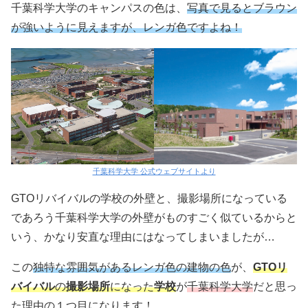
千葉科学大学のキャンパスの色は、
写真で見るとブラウン
が強いように見えますが、レンガ色ですよね！
千葉科学大学 公式ウェブサイトより
GTOリバイバルの学校の外壁と、撮影場所になっている
であろう千葉科学大学の外壁がものすごく似ているからと
いう、かなり安直な理由にはなってしまいましたが…
この
独特な雰囲気があるレンガ色の建物の色
が、
GTOリ
バイバル
の
撮影場所
になった
学校
が
千葉科学大学
だと思っ
た理由の１つ目になります！