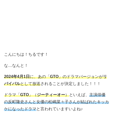
こんにちは！ちるです！
な…なんと！
2024年4月1日
に、あの「
GTO
」のドラマバージョンが
リ
バイバル
として放送
されることが決定しました！！！
ドラマ「
GTO
」（
ジーティーオー
）
といえば、
主演俳優
の反町隆史さんと女優の松嶋菜々子さんが結ばれたキッカ
ケになったドラマ
と言われていますいよね♪