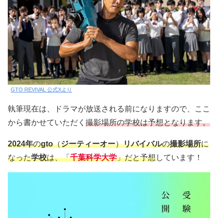
GTO REVIVAL 公式Xより
執筆現在は、ドラマが放送される前になりますので、ここ
から書かせていただく
撮影場所の学校は予想となります。
2024年
の
gto
（
ジーティーオー
）
リバイバル
の
撮影場所
に
なった
学校
は、「
千葉科学大学
」だと予想
しています！