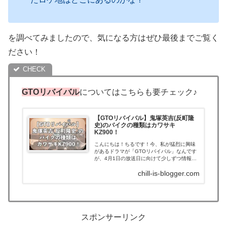
を調べてみましたので、気になる方はぜひ最後までご覧く
ださい！
GTOリバイバル
についてはこちらも要チェック♪
【GTOリバイバル】鬼塚英吉(反町隆
史)のバイクの種類はカワサキ
KZ900！
こんにちは！ちるです！今、私が猛烈に興味
があるドラマが「GTOリバイバル」なんです
が、4月1日の放送日に向けて少しずつ情報が
解禁されていますよね！！スペシャルドラマ
chill-is-blogger.com
とのことなので、一夜限りの放送が本当に本
当にもったいない…というか残念で仕方...
スポンサーリンク