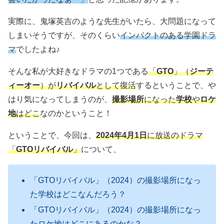
実際に、鬼塚英吉のような先生がいたら、大問題になって
しまいそうですが、そのくらい
インパクトのある学園ドラ
マ
でしたよね♪
そんな私が大好きなドラマの1つである
「
GTO
」（
ジーテ
ィーオー
）が
リバイバル
として復活
するということで、や
はり気になってしまうのが、
撮影場所
になった
学校
や
ロケ
地
はどこ
なのかということ！
ということで、今回は、
2024年4月1日
に放送のドラマ
「
GTOリバイバル
」
について、
「GTOリバイバル」（2024）の撮影場所になっ
た学校はどこなんだろう？
「GTOリバイバル」（2024）の撮影場所になっ
たロケ地はどこにあるのかな？