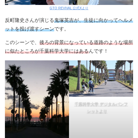
GTO REVIVAL 公式Xより
反町隆史さんが演じる
鬼塚英吉が、生徒に向かってヘルメ
ットを投げ渡すシーン
です。
このシーンで、
後ろの背景になっている道路のような場所
に似たところが千葉科学大学にはある
んです！
千葉科学大学 デジタルパンフ
レットより