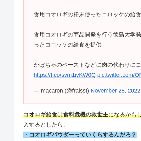
食用コオロギの粉末使ったコロッケの給食 
食用コオロギの商品開発を行う徳島大学
ったコロッケの給食を提供
かぼちゃのペーストなどに肉の代わりに
https://t.co/svm1iyKW0Q
pic.twitter.com
— macaron (@fraisst)
November 28, 2022
コオロギ給食
は
食料危機の救世主
になるかも
入するとしたら、
・
コオロギパウダーっていくらするんだろ？