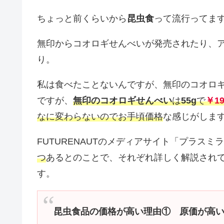
ちょっと前くらいから
昆虫食
って流行ってま
無印からコオロギせんべいが発売されたり、
り。
私は食べたことないんですが、無印のコオロ
ですが、
無印のコオロギせんべい
は
55g
で
￥19
なに変わら
ないの
でお手頃価格
な感じがしま
FUTURENAUTのメディアサイト「プラス
つ
あるとのことで、それぞれ詳しく解説され
す。
昆虫食品の価格が高い理由① 原価が高