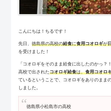
こんにちは！ちるです！
先日、
徳島県の高校の
給食
に
食用コオロギ
が
を受けました！
「コオロギをそのまま給食に出したのかっ？
高校で出された
コオロギ給食
は、
食用コオロ
ているということで、コオロギをありのまま
しました。
徳島県小松島市の高校