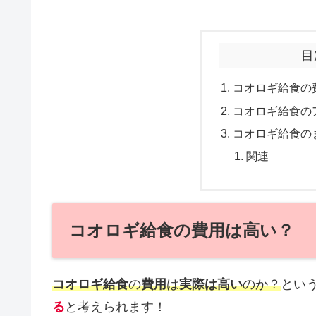
目
コオロギ給食の
コオロギ給食の
コオロギ給食の
関連
コオロギ給食の費用は高い？
コオロギ給食
の
費用
は
実際は高い
のか？
とい
る
と考えられます！