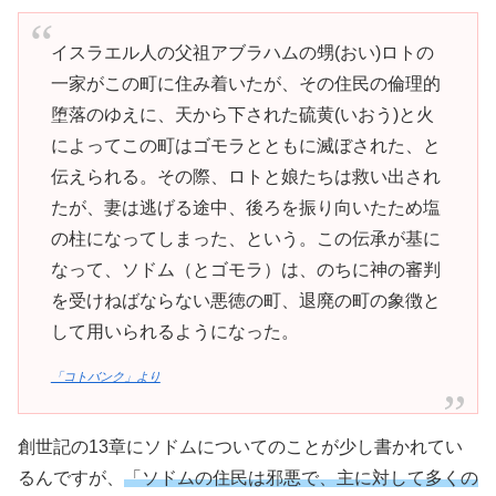
イスラエル人の父祖アブラハムの甥(おい)ロトの
一家がこの町に住み着いたが、その住民の倫理的
堕落のゆえに、天から下された硫黄(いおう)と火
によってこの町はゴモラとともに滅ぼされた、と
伝えられる。その際、ロトと娘たちは救い出され
たが、妻は逃げる途中、後ろを振り向いたため塩
の柱になってしまった、という。この伝承が基に
なって、ソドム（とゴモラ）は、のちに神の審判
を受けねばならない悪徳の町、退廃の町の象徴と
して用いられるようになった。
「コトバンク」より
創世記の13章にソドムについてのことが少し書かれてい
るんですが、
「ソドムの住民は邪悪で、主に対して多くの