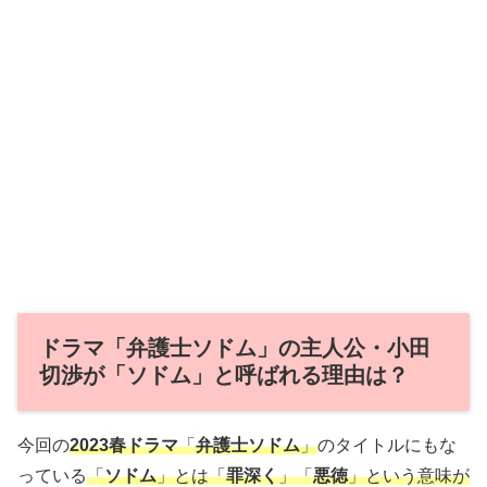
ドラマ「弁護士ソドム」の主人公・小田
切渉が「ソドム」と呼ばれる理由は？
今回の
2023春ドラマ
「
弁護士ソドム
」
のタイトルにもな
っている
「
ソドム
」とは「
罪深く
」「
悪徳
」という意味が