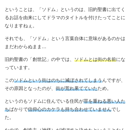
ということは、「ソドム」というのは、旧約聖書に出てく
るお話を由来にしてドラマのタイトルを付けたってことに
なりますねぇ。
それでも、「ソドム」という言葉自体に意味があるのかは
まだわからぬまま…
旧約聖書の「創世記」の中では、
ソドムとは街の名前
にな
っています。
この
ソドムという街はのちに滅ぼされてしまう
んですが、
その原因となったのが、
街が荒れ果てていた
ため。
というのもソドムに住んでいる住民が
罪を重ねる悪い人た
ち
ばかりで
信仰心のカケラも持ち合わせていません
でし
た。