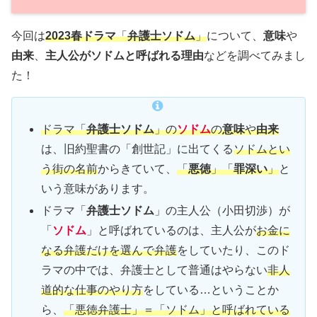
今回は
2023春ドラマ
「
弁護士ソドム
」
について、
意味
や
由来
、
主人公がソドムと呼ばれる理由
などを調べてみまし
た！
ドラマ「
弁護士ソドム
」の
ソドム
の
意味
や
由来
は、旧約聖書の「創世記」に出てくる
ソドムとい
う街の名前
からきていて、
「
悪徳
」「
罪深い
」
と
いう意味があります。
ドラマ「
弁護士ソドム
」の主人公（小田切渉）が
「
ソドム
」と呼ばれているのは、主人公が
お金に
なる弁護だけを選んで弁護
をしていたり、このド
ラマの中では、弁護士として普通はやらない
非人
道的な仕事のやり方
をしている…ということか
ら、
「悪徳弁護士」＝「ソドム」と呼ばれている