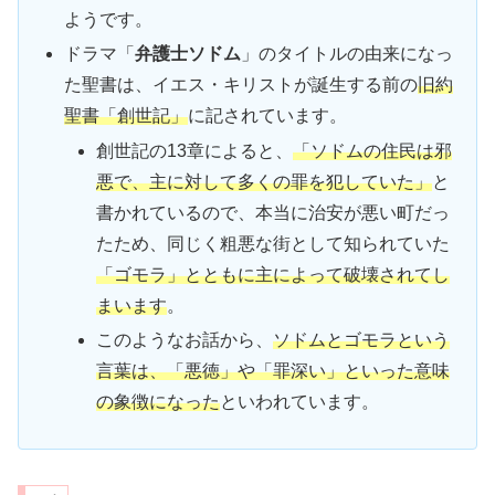
ようです。
ドラマ「
弁護士ソドム
」のタイトルの由来になっ
た聖書は、イエス・キリストが誕生する前の
旧約
聖書「創世記」
に記されています。
創世記の13章によると、
「ソドムの住民は邪
悪で、主に対して多くの罪を犯していた」
と
書かれているので、本当に治安が悪い町だっ
たため、同じく粗悪な街として知られていた
「ゴモラ」とともに主によって破壊されてし
まいます
。
このようなお話から、
ソドムとゴモラという
言葉は、「悪徳」や「罪深い」といった意味
の象徴になった
といわれています。