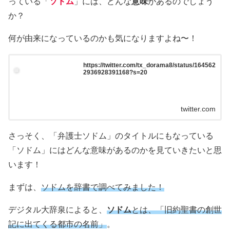
っている「
ソドム
」には、どんな
意味
があるのでしょう
か？
何が由来になっているのかも気になりますよね〜！
https://twitter.com/tx_dorama8/status/164562
2936928391168?s=20
twitter.com
さっそく、「弁護士ソドム」のタイトルにもなっている
「ソドム」にはどんな意味があるのかを見ていきたいと思
います！
まずは、
ソドムを辞書で調べてみました！
デジタル大辞泉によると、
ソドム
とは、「旧約聖書の創世
記に出てくる都市の名前」
。