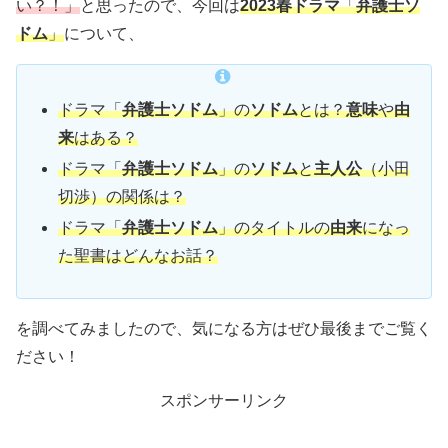
い？！」
と思ったので、今回は
2023春ドラマ
「
弁護士ソ
ドム
」
について、
ドラマ「
弁護士ソドム
」の
ソドム
とは？
意味
や
由
来
はある？
ドラマ「
弁護士ソドム
」の
ソドム
と
主人公
（小田
切渉）の関係は？
ドラマ「
弁護士ソドム
」のタイトルの
由来
になっ
た聖書はどんなお話？
を調べてみましたので、気になる方はぜひ最後までご覧く
ださい！
スポンサーリンク