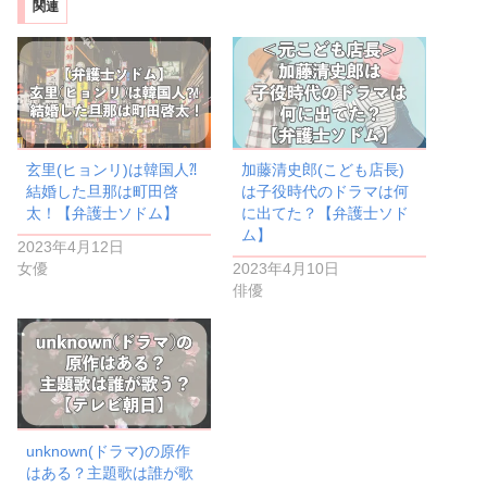
関連
玄里(ヒョンリ)は韓国人⁈
加藤清史郎(こども店長)
結婚した旦那は町田啓
は子役時代のドラマは何
太！【弁護士ソドム】
に出てた？【弁護士ソド
ム】
2023年4月12日
女優
2023年4月10日
俳優
unknown(ドラマ)の原作
はある？主題歌は誰が歌