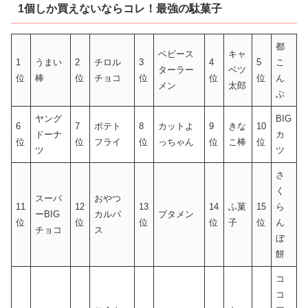
1個しか買えないならコレ！最強の駄菓子
都
ベビース
キャ
1
うまい
2
チロル
3
4
5
こ
ターラー
ベツ
位
棒
位
チョコ
位
位
位
ん
メン
太郎
ぶ
ヤング
BIG
6
7
ポテト
8
カットよ
9
きな
10
ドーナ
カ
位
位
フライ
位
っちゃん
位
こ棒
位
ツ
ツ
さ
く
スーパ
おやつ
11
12
13
14
ふ菓
15
ら
ーBIG
カルパ
ブタメン
位
位
位
位
子
位
ん
チョコ
ス
ぼ
餅
コ
コ