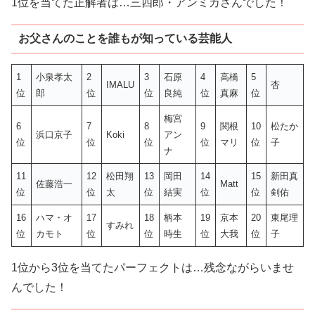
1位を当てた正解者は…三四郎・アンミカさんでした！
お父さんのことを誰もが知っている芸能人
1
小泉孝太
2
3
石原
4
高橋
5
IMALU
杏
位
郎
位
位
良純
位
真麻
位
梅宮
6
7
8
9
関根
10
松たか
浜口京子
Koki
アン
位
位
位
位
マリ
位
子
ナ
11
12
松田翔
13
岡田
14
15
新田真
佐藤浩一
Matt
位
位
太
位
結実
位
位
剣佑
16
ハマ・オ
17
18
柄本
19
京本
20
東尾理
すみれ
位
カモト
位
位
時生
位
大我
位
子
1位から3位を当てたパーフェクトは…残念ながらいませ
んでした！