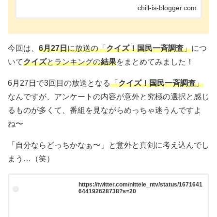
も、1月中は新番組が始まる前ですので、約1ヶ月
chill-is-blogger.com
は特番が多く放送されますし、通常のレギュラー番
組もスペシャ...
今回は、
6月27日
に放送の「
クイズ！国民一斉調査
」
につ
いて
クイズ
とランキングの
結果
をまとめてみました！
6月27日で3回目の放送となる
「
クイズ！国民一斉調査
」
なんですが、アンケートの内容が意外と究極の選択と感じ
るものが多くて、番組を見ながらめっちゃ迷うんですよ
ね〜
「自分ならどっちかなぁ〜」と意外と真剣に考え込んでし
まう…（笑）
https://twitter.com/nittele_ntv/status/1671641
644192628738?s=20