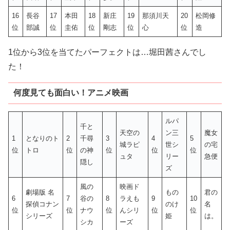
16
長谷
17
本田
18
新庄
19
那須川天
20
松岡修
位
部誠
位
圭佑
位
剛志
位
心
位
造
1位から3位を当てたパーフェクトは…堀田茜さんでし
た！
何度見ても面白い！アニメ映画
ルパ
千と
天空の
ン三
魔女
1
となりのト
2
千尋
3
4
5
城ラピ
世シ
の宅
位
トロ
位
の神
位
位
位
ュタ
リー
急便
隠し
ズ
風の
映画ド
劇場版 名
もの
君の
6
7
谷の
8
ラえも
9
10
探偵コナン
のけ
名
位
位
ナウ
位
んシリ
位
位
シリーズ
姫
は。
シカ
ーズ