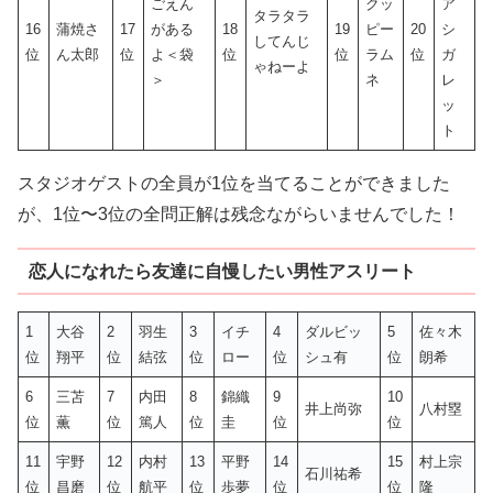
ごえん
クッ
ア
タラタラ
16
蒲焼さ
17
がある
18
19
ピー
20
シ
してんじ
位
ん太郎
位
よ＜袋
位
位
ラム
位
ガ
ゃねーよ
＞
ネ
レ
ッ
ト
スタジオゲストの全員が1位を当てることができました
が、1位〜3位の全問正解は残念ながらいませんでした！
恋人になれたら友達に自慢したい男性アスリート
1
大谷
2
羽生
3
イチ
4
ダルビッ
5
佐々木
位
翔平
位
結弦
位
ロー
位
シュ有
位
朗希
6
三苫
7
内田
8
錦織
9
10
井上尚弥
八村塁
位
薫
位
篤人
位
圭
位
位
11
宇野
12
内村
13
平野
14
15
村上宗
石川祐希
位
昌磨
位
航平
位
歩夢
位
位
隆