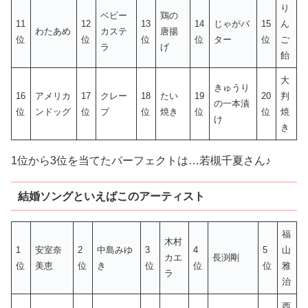
り
ベビー
鶏の
11
12
13
14
じゃがバ
15
ん
わたあめ
カステ
唐揚
位
位
位
位
ター
位
ご
ラ
げ
飴
大
きゅうり
16
アメリカ
17
クレー
18
たい
19
20
判
の一本漬
位
ンドッグ
位
プ
位
焼き
位
位
焼
け
き
1位から3位を当てたパーフェクトは…若槻千夏さん♪
結婚ソングといえばこのアーティスト
福
木村
1
安室奈
2
中島みゆ
3
4
5
山
カエ
長渕剛
位
美恵
位
き
位
位
位
雅
ラ
治
西