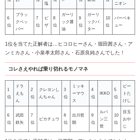
塩
ニオン
ブラッ
ガーリ
ガーリ
6
7
ピ
8
9
10
バーベキ
クペッ
ック醤
ックバ
位
位
ザ
位
位
位
ュー
パー
油
ター
1位を当てた正解者は…ヒコロヒーさん・堀田茜さん・ア
ンミカさん・小泉孝太郎さん・石原良純さんでした！
コレさえやれば乗り切れるモノマネ
ドラ
ミッキ
ビー
1
2
クレヨンし
3
4
5
えも
ーマウ
IKKO
トた
位
位
んちゃん
位
位
位
ん
ス
けし
ルパ
目玉
6
武田
7
8
出川哲
9
10
ピカチュウ
ン三
おや
位
鉄矢
位
位
朗
位
位
世
じ