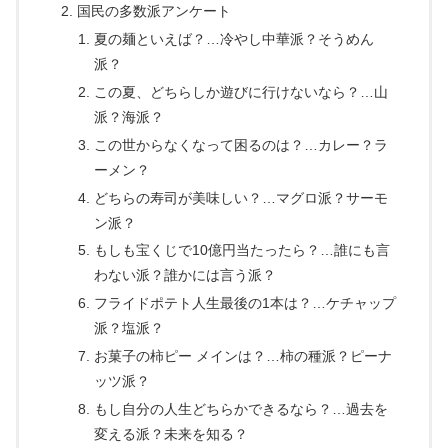
国民の多数派アンケート
夏の麺といえば？…冷やし中華派？そうめん
派？
この夏、どちらしか遊びに行けないなら？…山
派？海派？
この世からなくなって困るのは？…カレー？ラ
ーメン？
どちらの寿司が美味しい？…マグロ派？サーモ
ン派？
もしも宝くじで10億円当たったら？…誰にも言
わない派？誰かには言う派？
フライドポテト人生最後の1本は？…ケチャップ
派？塩派？
お菓子の柿ピー メインは？…柿の種派？ピーナ
ッツ派？
もし自分の人生どちらかできるなら？…過去を
変える派？未来を知る？