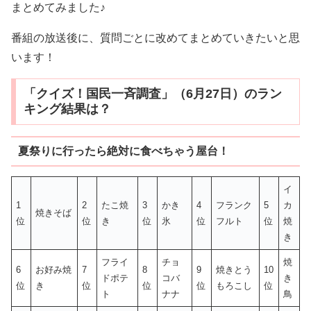
まとめてみました♪
番組の放送後に、質問ごとに改めてまとめていきたいと思
います！
「クイズ！国民一斉調査」（6月27日）のラン
キング結果は？
夏祭りに行ったら絶対に食べちゃう屋台！
イ
1
2
たこ焼
3
かき
4
フランク
5
カ
焼きそば
位
位
き
位
氷
位
フルト
位
焼
き
フライ
チョ
焼
6
お好み焼
7
8
9
焼きとう
10
ドポテ
コバ
き
位
き
位
位
位
もろこし
位
ト
ナナ
鳥