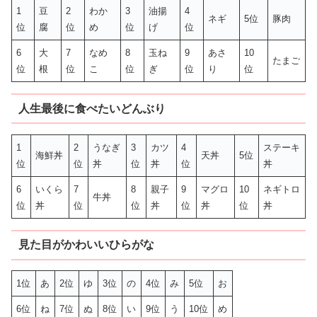
1
豆
2
わか
3
油揚
4
ネギ
5位
豚肉
位
腐
位
め
位
げ
位
6
大
7
なめ
8
玉ね
9
あさ
10
たまご
位
根
位
こ
位
ぎ
位
り
位
人生最後に食べたいどんぶり
1
2
うなぎ
3
カツ
4
ステーキ
海鮮丼
天丼
5位
位
位
丼
位
丼
位
丼
6
いくら
7
8
親子
9
マグロ
10
ネギトロ
牛丼
位
丼
位
位
丼
位
丼
位
丼
見た目がかわいいひらがな
1位
あ
2位
ゆ
3位
の
4位
み
5位
お
6位
ね
7位
ぬ
8位
い
9位
う
10位
め