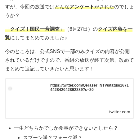
すが、今回の放送では
どんな
アンケート
がされた
のでしょ
うか？
「
クイズ！国民一斉調査
」
（6月27日）の
クイズ内容
を
一
覧
にしてまとめてみました♪
今のところは、公式SNSで一部のみクイズの内容が公開
されているだけですので、番組の放送が終了次第、改めて
まとめて追記していきたいと思います！
https://twitter.com/Qeraser_NTV/status/1671
442842042892289?s=20
twitter.com
一生どちらかでしか食事ができないとしたら？
スプーン派？フォーク派？