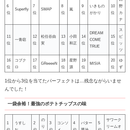
6
7
8
9
いきもの
10
野
Superfly
SMAP
嵐
位
位
位
位
がかり
位
カ
ナ
ス
DREAM
11
12
松任谷由
13
小田
14
15
ピ
一青窈
COME
位
位
実
位
和正
位
位
ッ
TRUE
ツ
16
コブク
17
18
星野
19
20
ゆ
GReeeeN
MISIA
位
ロ
位
位
源
位
位
ず
1位から3位を当てたパーフェクトは…残念ながらいませ
んでした！
一袋余裕！最強のポテトチップスの味
の
サワーク
1
うすし
2
3
コンソ
4
バター
5
り
リームオ
位
お
位
位
メ
位
醤油
位