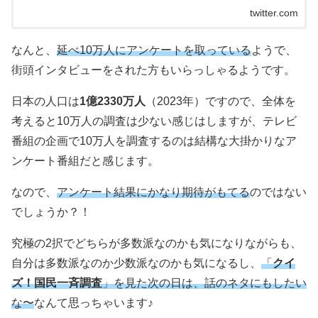
twitter.com
なんと、
延べ10万人にアンケートを取っている
ようで、
街頭インタビューをされた方もいらっしゃるようです。
日本の人口は
1億2330万人
（2023年）ですので、全体を
考えると10万人の調査は少ない感じはしますが、テレビ
番組の企画で10万人を調査するのは結構な大掛かりなア
ンケート番組だと感じます。
なので、
アンケート結果にかなり期待がもてる
のではない
でしょうか？！
究極の2択でどちらが多数派なのかも気になりながらも、
自分は多数派なのか少数派なのかも気になるし、
「
クイ
ズ！国民一斉調査
」を見た次の日は、話のネタにもしたい
な〜
なんて思っちゃいます♪