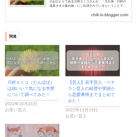
のおひとりである川村エミコさんが、「大久保・川村の
温泉タオル集め旅」にご出演されているということで、
気になり調べてみました！たんぽぽのお二人は「めちゃ
chill-is-blogger.com
イケ」でレギュラーになってから、いろいろ...
関連
川村エミコ（たんぽぽ）
【芸人】若手芸人・ベテ
は頭いい？気になる学歴
ラン芸人の経歴や実績か
について調べてみた！
ら恋愛事情までまとめて
みた！
2022年10月21日
お笑い芸人
2022年11月13日
お笑い芸人