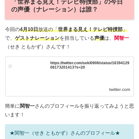
「世界まる見え！テレビ特捜部」の今日
の声優（ナレーション）は誰？
今回の
4月10日
放送の「
世界まる見え！テレビ特捜部
」
で、
ゲストナレーション
を担当している
声優
は、
関智一
（せき ともかず）さんです！
https://twitter.com/seki0908/status/16394129
08173201413?s=20
twitter.com
簡単に
関智一
さんのプロフィールを振り返ってみようと思
います！
★関智一（せき ともかず）さんのプロフィール★