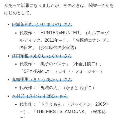
があって話題になりましたが、そのときは、関智一さんを
はじめとして、
伊瀬茉莉也（いせ まりや）さん
代表作：「HUNTER×HUNTER」（キルア＝ゾ
ルディック、2011年～）、「名探偵コナン ゼロ
の日常」（少年時代の安室透）
江口拓也（えぐち たくや）さん
代表作：「黒子のバスケ」（小金井慎二）、
「SPY×FAMILY」（ロイド・フォージャー）
鬼頭明里（きとう あかり）さん
代表作：「鬼滅の刃」（かまど ねずこ）
木村昴（きむら すばる）さん
代表作：「ドラえもん」（ジャイアン、2005年
～）、「THE FIRST SLAM DUNK」（桜木花