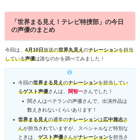
「世界まる見え！テレビ特捜部」の今日
の声優のまとめ
今回は、
4月10日
放送の
世界丸見え
の
ナレーション
を担当
している
声優
は誰なのかを調べてみました！
今回の
世界まる見え
の
ナレーション
を担当してい
る
ゲスト声優
さんは、
関智一
さんでした！
関さんはベテランの声優さんで、出演作品は
数えきれないくらいあります！
世界まる見え
の通常の
ナレーション
は
広中雅志
さ
ん
が担当されていますが、スペシャルなど特別な
ときは、
ゲスト声優
さんが
ナレーション
を担当さ