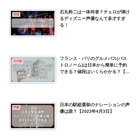
石丸幹二は一体何者？チェロが弾け
俳優
るディズニー声優なんて多才すぎ
る！
フランス・パリのグルメバス(バス
その他
トロノーム)は日本から簡単に予約
できる？値段はいくらかかる？【世
界くらべてみたら】
日本の駅総選挙のナレーションの声
声優
優は誰？【2023年4月3日】