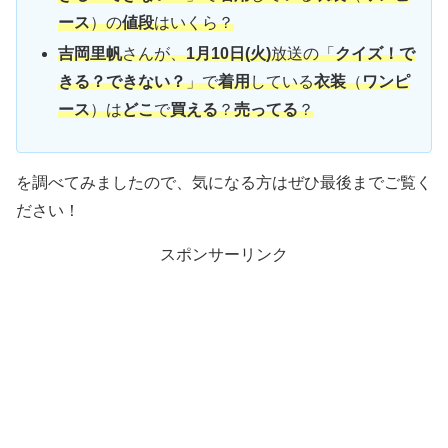
ース
）の
値段
はいくら？
吉岡里帆
さんが、
1月10日(火)
放送の「
クイズ！で
きる？できない？
」で
着用
している
衣装
（
ワンピ
ース
）は
どこ
で
買える
？
売ってる
？
を調べてみましたので、気になる方はぜひ最後までご覧く
ださい！
スポンサーリンク