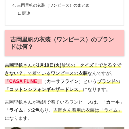
吉岡里帆の衣装（ワンピース）のまとめ
関連
吉岡里帆の衣装（ワンピース）のブラン
ドは何？
吉岡里帆
さんが
1月10日(火)
放送の「
クイズ！できる？で
きない？
」で着ている
ワンピース
の
衣装
なんですが、
「
CASA FLINE
」
（
カーサフライン
）という
ブランド
の
「
コットンシフォンギャザードレス
」
になります。
吉岡里帆さんが番組で着ているワンピースは、「
カーキ
」
「
ライム
」の
2色
あり、
吉岡さん着用の衣装は「ライム」
になります。