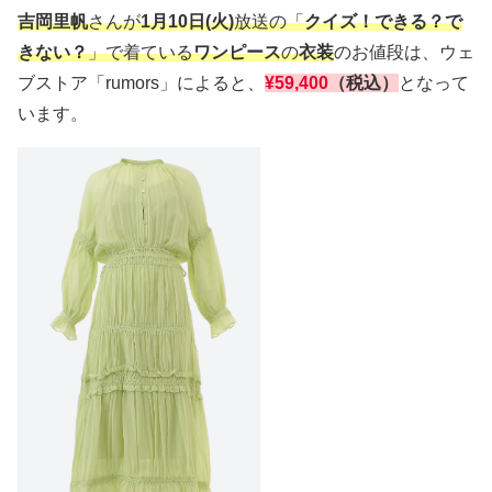
吉岡里帆
さんが
1月10日(火)
放送の「
クイズ！できる？で
きない？
」で着ている
ワンピース
の
衣装
のお値段は、ウェ
ブストア「rumors」によると、
¥59,400
（税込）
となって
います。