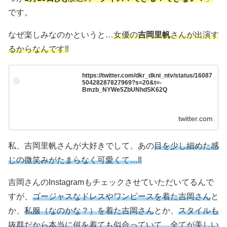
です。
なぜ楽しみなのかというと…
女優の
吉岡里帆
さんが出演す
るからなんです‼︎
https://twitter.com/dkr_dkni_ntv/status/16087
50428287827969?s=20&t=-
Bmzb_NYWe5ZbUNhdSK62Q
twitter.com
私、吉岡里帆さんが大好きでして、あの
目を少し細めた感
じの微笑みがたまらなく可愛くて…‼︎
吉岡さんのInstagramもチェックさせていただいてるんで
すが、
ゴージャスなドレスやワンピースを着た吉岡さん
と
か、
私服（なのかな？）を着た吉岡さん
とか、
スタイルも
抜群だから本当に何を着ても似合っていて、全てが美しい