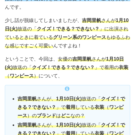
んです。
少し話が脱線してしまいましたが、
吉岡里帆
さんが
1月10
日(火)
放送の「
クイズ！できる？できない？
」に出演され
ているときに着ている
グリーン系のワンピース
もゆるふわ
な感じですごく可愛い
んですよね！
ということで、今回は、
女優の
吉岡里帆
さんが
1月10日
(火)
放送の「
クイズ！できる？できない？
」で着用の
衣装
（
ワンピース
）
について、
吉岡里帆
さんが、
1月10日(火)
放送の「
クイズ！で
きる？できない？
」で
着用
している
衣装
（
ワンピ
ース
）の
ブランド
は
どこ
なの？
吉岡里帆
さんが、
1月10日(火)
放送の「
クイズ！で
きる？できない？
」で
着用
している
衣装
（
ワンピ