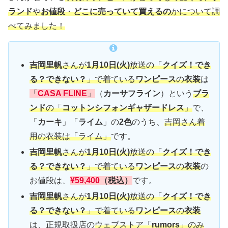
ランド
や
お値段
・
どこに売っていて買えるの
かについて調
べてみました！
吉岡里帆
さんが
1月10日(火)
放送の「
クイズ！でき
る？できない？
」で着ている
ワンピース
の
衣装
は
「
CASA FLINE
」
（
カーサフライン
）という
ブラ
ンド
の「
コットンシフォンギャザードレス
」
で、
「
カーキ
」「
ライム
」の
2色
のうち、
吉岡さん着
用の衣装は「ライム」
です。
吉岡里帆
さんが
1月10日(火)
放送の「
クイズ！でき
る？できない？
」で着ている
ワンピース
の
衣装
の
お値段は、
¥59,400
（税込）
です。
吉岡里帆
さんが
1月10日(火)
放送の「
クイズ！でき
る？できない？
」で着ている
ワンピース
の
衣装
は、正規取扱店の
ウェブストア「
rumors
」のみ