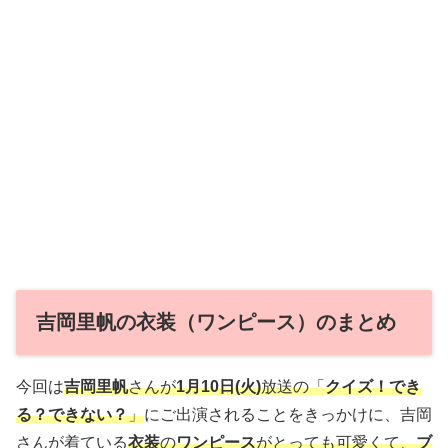
吉岡里帆の衣装（ワンピース）のまとめ
今回は
吉岡里帆
さんが
1月10日(火)
放送の「
クイズ！でき
る？できない？
」
にご出演されることをきっかけに、吉岡
さんが着ている
衣装
の
ワンピース
がとっても可愛くて、
ブ