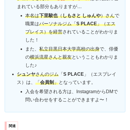
まれている部分もありますが…
本名は
下里駿也
（
しもさと しゅんや
）さん
で
職業は
パーソナルジム「
S PLACE
」（エス
プレイス）を経営
されていることがわかりま
した！
また、
私立目黒日本大学高校の出身
で、俳優
の
横浜流星さんと親友
ということもわかりま
した♪
シュンヤ
さんのジム
「
S PLACE
」（エスプレイ
ス）は、
「
会員制
」
となっています。
入会を希望される方は、InstagramからDMで
問い合わせをすることができますよ〜！
関連