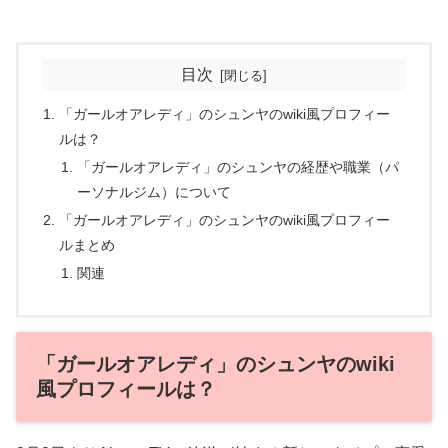
目次
「ガールオアレディ」のシュンヤのwiki風プロフィー
ルは？
「ガールオアレディ」のシュンヤの経歴や職業（パ
ーソナルジム）について
「ガールオアレディ」のシュンヤのwiki風プロフィー
ルまとめ
関連
「ガールオアレディ」のシュンヤのwiki
風プロフィールは？