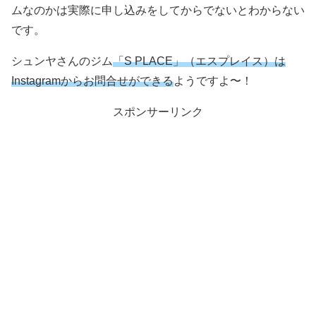
ムなのかは実際に申し込みをしてからでないとわからない
です。
シュンヤさんのジム
「S PLACE」（エスプレイス）は
Instagramからお問合せができる
ようですよ〜！
スポンサーリンク