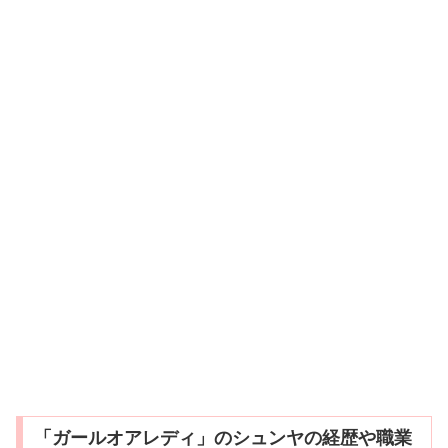
「ガールオアレディ」のシュンヤの経歴や職業