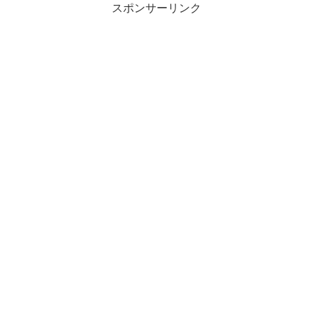
スポンサーリンク