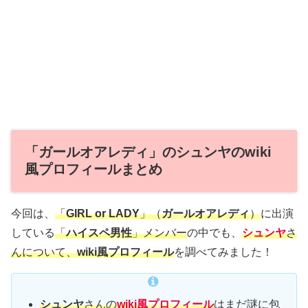
「ガールオアレディ」のシュンヤのwiki
風プロフィールまとめ
今回は、
「
GIRL or LADY
」（
ガールオアレディ
）
に出演
している
「
ハイスペ男性
」メンバー
の中でも、
シュンヤ
さ
んについて、
wiki風プロフィール
を調べてみました！
シュンヤ
さんの
wiki風プロフィール
はまだ謎に包