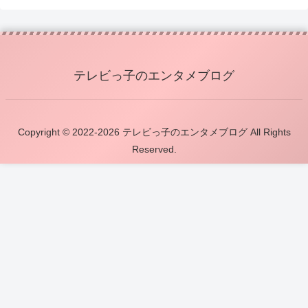
テレビっ子のエンタメブログ
Copyright © 2022-2026 テレビっ子のエンタメブログ All Rights
Reserved.