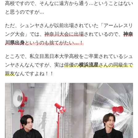
高校ですので、そんなに遠方から通う…ということはない
と思うのですが…
ただ、シュンヤさんが以前出場されていた「アームレスリ
ング大会」では、
神奈川大会に出場
されているので、
神奈
川県出身
というのも捨てがたい…！
ところで、私立目黒日本大学高校をご卒業されているシュ
ンヤさんなんですが、実は
俳優の
横浜流星
さんの同級生で
親友
なんですよね！！