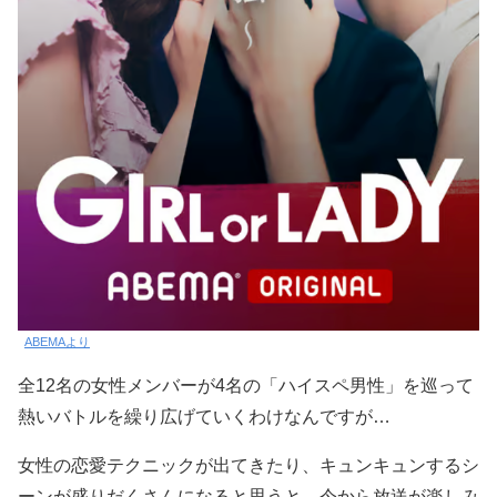
ABEMAより
全12名の女性メンバーが4名の「ハイスペ男性」を巡って
熱いバトルを繰り広げていくわけなんですが…
女性の恋愛テクニックが出てきたり、キュンキュンするシ
ーンが盛りだくさんになると思うと、今から放送が楽しみ