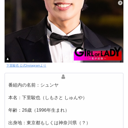
下里駿也 公式Instagramより
番組内の名前：シュンヤ
本名：下里駿也（しもさと しゅんや）
年齢：26歳（1996年生まれ）
出身地：東京都もしくは神奈川県（？）