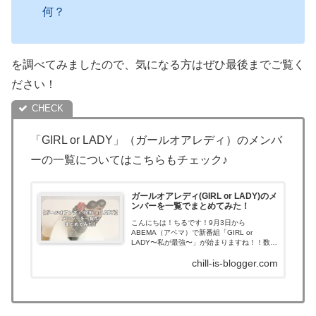
何？
を調べてみましたので、気になる方はぜひ最後までご覧く
ださい！
「GIRL or LADY」（ガールオアレディ）のメンバ
ーの一覧についてはこちらもチェック♪
ガールオアレディ(GIRL or LADY)のメ
ンバーを一覧でまとめてみた！
こんにちは！ちるです！9月3日から
ABEMA（アベマ）で新番組「GIRL or
LADY〜私が最強〜」が始まりますね！！数々
の恋愛リアリティ番組を放送してきたabema
chill-is-blogger.com
ですが、今回は今までとはちょっと違った新
しい婚活番組ということで、私はも...