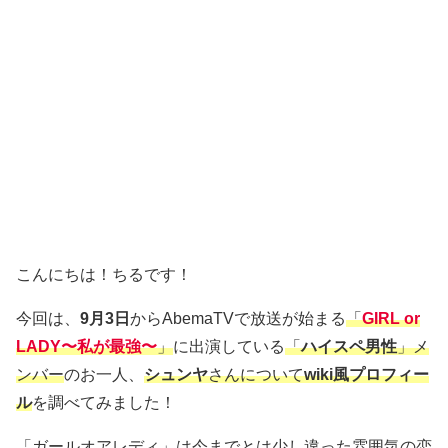
こんにちは！ちるです！
今回は、
9月3日
からAbemaTVで放送が始まる
「
GIRL or
LADY〜私が最強〜
」
に出演している
「
ハイスペ男性
」メ
ンバー
のお一人、
シュンヤ
さんについて
wiki風プロフィー
ル
を調べてみました！
「ガールオアレディ」は
今までとは少し違った雰囲気の恋