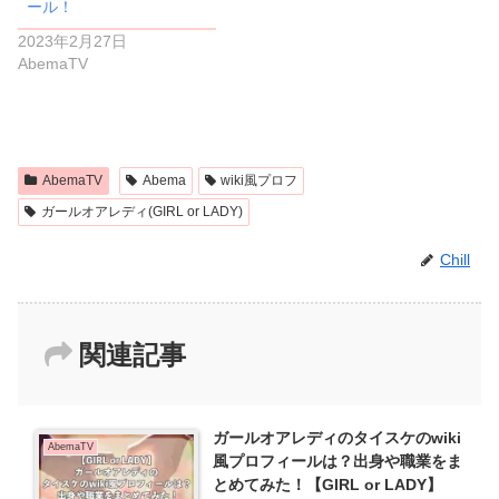
ール！
2023年2月27日
AbemaTV
AbemaTV
Abema
wiki風プロフ
ガールオアレディ(GIRL or LADY)
Chill
関連記事
ガールオアレディのタイスケのwiki
AbemaTV
風プロフィールは？出身や職業をま
とめてみた！【GIRL or LADY】