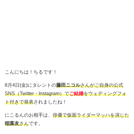
こんにちは！ちるです！
8月4日(金)にタレントの
藤田ニコル
さんがご自身の公式
SNS（Twitter・Instagram）で
ご結婚
をウェディングフォ
ト付きで発表
されましたね！
にこるんのお相手は、
俳優で仮面ライダーマッハを演じた
稲葉友
さん
です。