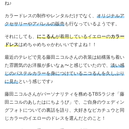
ね♪
カラードレスの制作やレンタルだけでなく、
オリジナルア
クセサリーやアパレルの販売
も行なっているようです。
それにしても、
にこるん
が着用しているイエローの
カラー
ドレス
はめちゃめちゃかわいいですよね！！
最近のテレビで見る藤田ニコルさんの衣装は結構落ち着い
た雰囲気のお洋服が多いなぁ〜と感じていたので、
淡い感
じのパステルカラーを身につけているニコるんを久しぶり
に見た
という感じです♪
藤田ニコルさんがパーソナリティを務めるTBSラジオ「藤
田ニコルのあしたはにちようび」で、ご自身のウェディン
グフォトについての裏話を語り、大好きなピカチュウと同
じカラーのイエローのドレスを選んだとのこと！