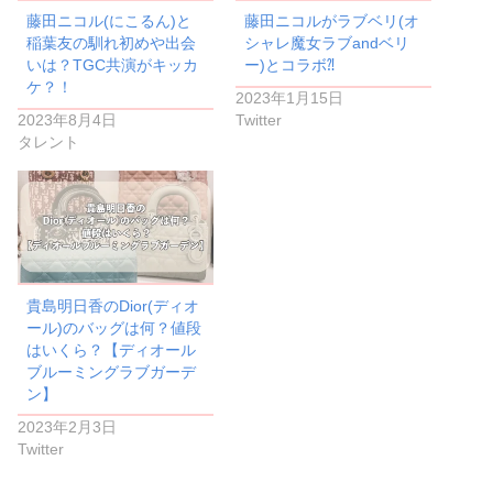
藤田ニコル(にこるん)と
藤田ニコルがラブベリ(オ
稲葉友の馴れ初めや出会
シャレ魔女ラブandベリ
いは？TGC共演がキッカ
ー)とコラボ⁈
ケ？！
2023年1月15日
2023年8月4日
Twitter
タレント
貴島明日香のDior(ディオ
ール)のバッグは何？値段
はいくら？【ディオール
ブルーミングラブガーデ
ン】
2023年2月3日
Twitter