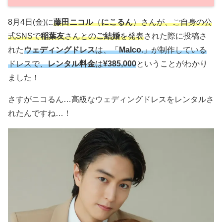
8月4日(金)に
藤田ニコル
（
にこるん
）さんが、ご自身の公
式SNSで
稲葉友
さんとの
ご結婚
を発表
された際に投稿さ
れた
ウェディングドレス
は、「
Malco.
」が制作している
ドレスで、
レンタル料金
は
¥385,000
ということがわかり
ました！
さすがニコるん…高級なウェディングドレスをレンタルさ
れたんですね…！