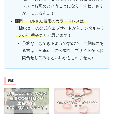
レスはお高めということになりますね。さす
が、にこるん…！
藤田ニコル
さん着用のカラードレスは、
「
Malco.
」の公式ウェブサイトからレンタルをす
るのが一番確実
だと思います！
予約などもできるようですので、ご興味のあ
る方は「Malco.」の公式ウェブサイトからお
問合せしてみるといいかもしれません♪
関連