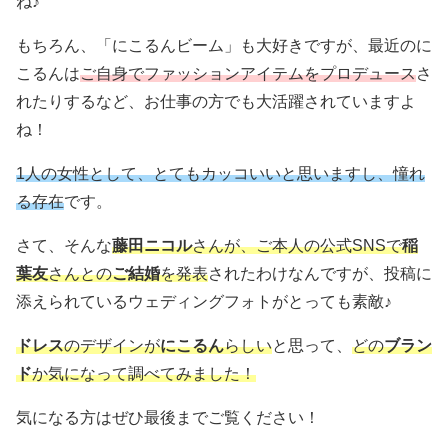
ね♪
もちろん、「にこるんビーム」も大好きですが、最近のに
こるんは
ご自身でファッションアイテムをプロデュース
さ
れたりするなど、お仕事の方でも大活躍されていますよ
ね！
1人の女性として、とてもカッコいいと思いますし、憧れ
る存在
です。
さて、そんな
藤田ニコル
さんが、ご本人の公式SNSで
稲
葉友
さんとの
ご結婚
を発表
されたわけなんですが、投稿に
添えられているウェディングフォトがとっても素敵♪
ドレス
のデザインが
にこるん
らしい
と思って、
どの
ブラン
ド
か気になって調べてみました！
気になる方はぜひ最後までご覧ください！