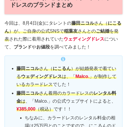
ドレスのブランドまとめ
今回は、8月4日(金)にタレントの
藤田ニコル
さん（
にこる
ん
）が、ご自身の公式SNSで
稲葉友
さんとの
ご結婚
を発
表
された際に着用されていた
ウェディングドレス
につい
て、
ブランド
や
お値段
を調べてみました！
藤田ニコル
さん（
にこるん
）が結婚発表で着てい
る
ウェディングドレス
は、「
Malco.
」が制作して
いるカラードレス
でした！
藤田ニコル
さん着用のカラードレスの
レンタル料
金
は
、「Malco.」の公式ウェブサイトによると、
¥385,000
（税込）
です！！
ちなみに、カラードレスのレンタル料金の相
場は25万円とのことですので、にこるんのド