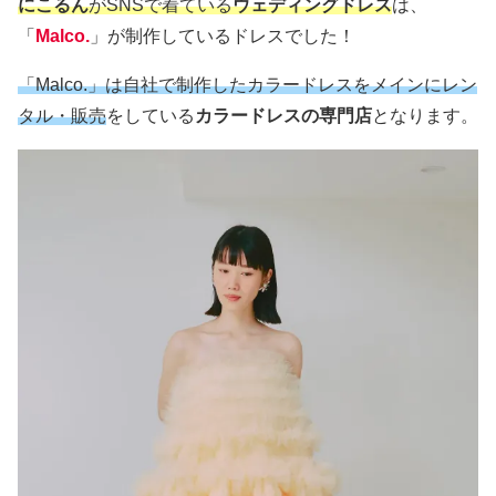
にこるん
がSNSで着ている
ウェディング
ドレス
は、
「
Malco.
」が制作しているドレスでした！
「Malco.」は自社で制作したカラードレスをメインにレン
タル・販売
をしている
カラードレスの専門店
となります。