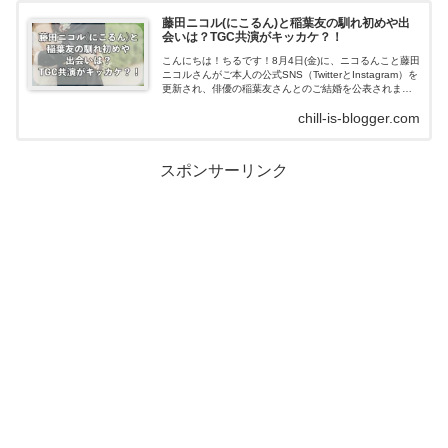
藤田ニコル(にこるん)と稲葉友の馴れ初めや出
会いは？TGC共演がキッカケ？！
こんにちは！ちるです！8月4日(金)に、ニコるんこと藤田
ニコルさんがご本人の公式SNS（TwitterとInstagram）を
更新され、俳優の稲葉友さんとのご結婚を公表されまし
た！！にこるん、ご結婚おめでとうございます〜！！！
chill-is-blogger.com
藤田ニコル 公...
スポンサーリンク