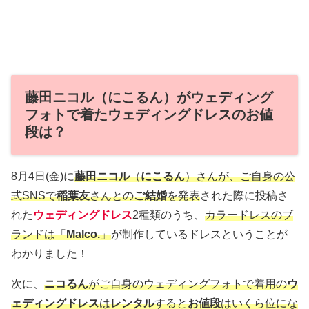
藤田ニコル（にこるん）がウェディング
フォトで着たウェディングドレスのお値
段は？
8月4日(金)に
藤田ニコル
（
にこるん
）さんが、ご自身の公
式SNSで
稲葉友
さんとの
ご結婚
を発表
された際に投稿さ
れた
ウェディングドレス
2種類のうち、
カラードレスのブ
ランドは「
Malco.
」
が制作しているドレスということが
わかりました！
次に、
ニコるん
がご自身のウェディングフォトで着用の
ウ
ェディングドレス
は
レンタル
すると
お値段
はいくら位にな