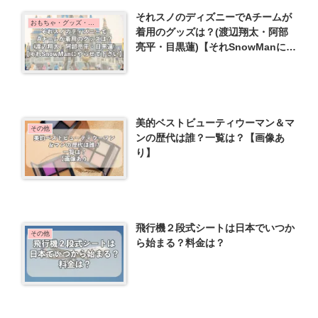
それスノのディズニーでAチームが
おもちゃ・グッズ・日用品
着用のグッズは？(渡辺翔太・阿部
亮平・目黒蓮)【それSnowManにや
らせて下さい】
美的ベストビューティウーマン＆マ
その他
ンの歴代は誰？一覧は？【画像あ
り】
飛行機２段式シートは日本でいつか
その他
ら始まる？料金は？