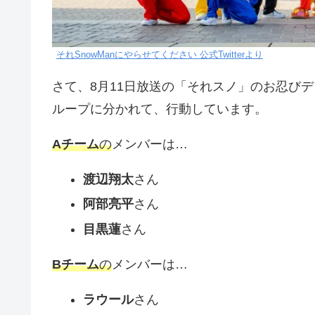
それSnowManにやらせてください 公式Twitterより
さて、8月11日放送の「それスノ」のお忍びデ
ループに分かれて、行動しています。
Aチーム
の
メンバーは…
渡辺翔太
さん
阿部亮平
さん
目黒蓮
さん
Bチーム
の
メンバーは…
ラウール
さん