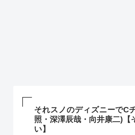
それスノのディズニーでC
照・深澤辰哉・向井康二)【そ
い】